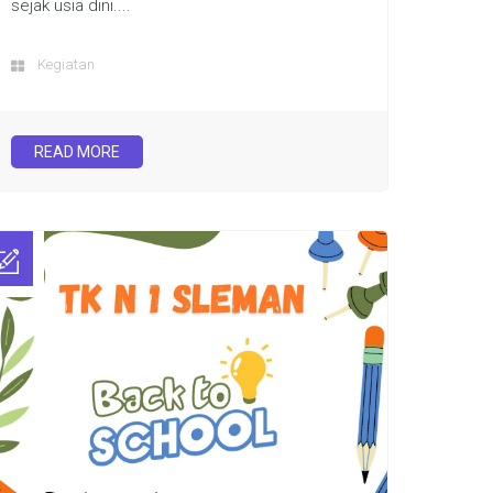
sejak usia dini....
Kegiatan
READ MORE