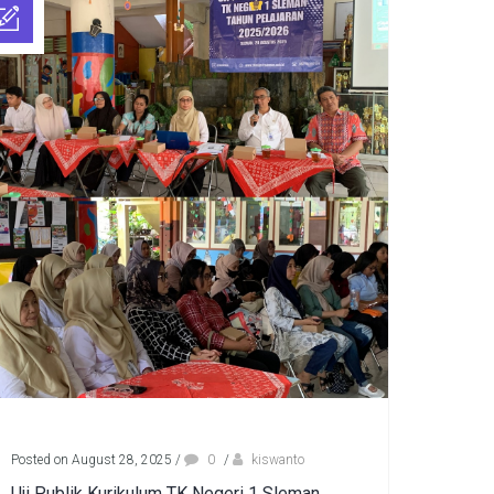
Posted on August 28, 2025
/
0
/
kiswanto
Uji Publik Kurikulum TK Negeri 1 Sleman